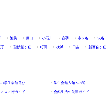
塚
池袋
目白
小石川
音羽
市ヶ谷
渋谷
王子
聖蹟桜ヶ丘
町田
横浜
日吉
新百合ヶ
ての学生会館選び
学生会館入館への道
オススメ街ガイド
会館生活の先輩ガイド