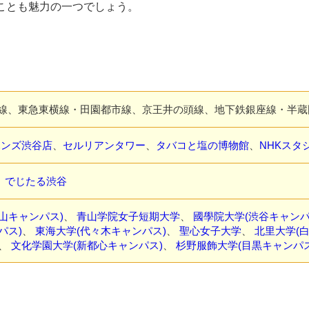
ことも魅力の一つでしょう。
京線、東急東横線・田園都市線、京王井の頭線、地下鉄銀座線・半蔵
ハンズ渋谷店
、
セルリアンタワー
、
タバコと塩の博物館
、
NHKスタ
、
でじたる渋谷
山キャンパス)
、
青山学院女子短期大学
、
國學院大学(渋谷キャンパ
パス)
、
東海大学(代々木キャンパス)
、
聖心女子大学
、
北里大学(
、
文化学園大学(新都心キャンパス)
、
杉野服飾大学(目黒キャンパス