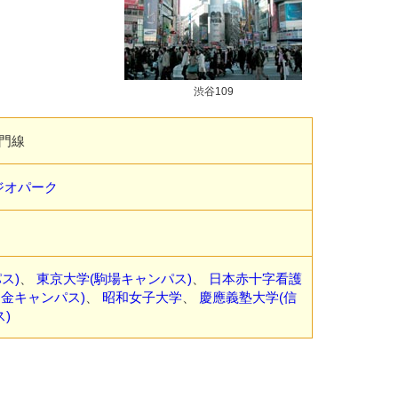
渋谷109
門線
ジオパーク
ス)
、
東京大学(駒場キャンパス)
、
日本赤十字看護
白金キャンパス)
、
昭和女子大学
、
慶應義塾大学(信
)